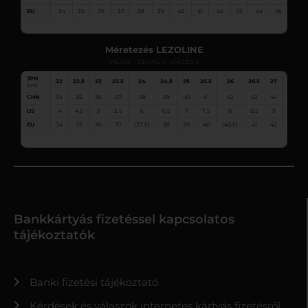
EU
34
35
36
37
38
39
40
41
42
43
44
45
46
Méretezés LEZOLINE
VILATA I LEVALISI UNIZES II
JPN
22
22.5
23
23.5
24
24.5
25
25.5
26
26.5
27
27.5
(cm)
CHN
34
35
36
37
38
39
40
41
42
43
44
45
US
4
4.5
5
5.5
6
6.5
7
7.5
8
8.5
9
9.5
EU
34
35
36
37
(37.5)
38
39
40
(40.5)
41
42
43
Bankkártyás fizetéssel kapcsolatos
tájékoztatók
Banki fizetési tájékoztató
Kérdések és válaszok internetes kártyás fizetésről