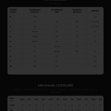
RUHÁZAT
SPORT
Textilméret
Textilméret
Butterfly
UNISEX
méret
Férfi/fiú
Női
Női/lány
0
128
-
-
128
1
140
32
XXS
140/3XS
2
152
34
XS
152/2XS
3
164/44
36
S
XS
4
176/46
38
M
S
5
48/50
40
L
M
6
52
42/44
XL
L
7
54
46/48
XXL
XL
8
56
50
-
XXL
9
58
52
-
3XL
10
60
54
-
4XL
Méretezés LEZOLINE
UNIZES I RIFONES I VILIGHT I MACH I TRYNEX I GIGU I SALI NINE I ZEROI
SNEAKER
JPN
22.5
23
23.5
24
24.5
25
25.5
26
26.5
27
27.5
28
28.5
(cm)
CHN
35
36
37
38
39
40
41
42
43
44
45
46
47
US
4.5
5
5.5
6
6.5
7
7.5
8
8.5
9
9.5
10
10.5