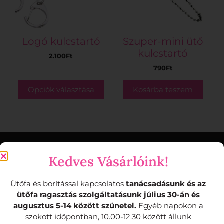
Logó kulcstartó
Szuper-mini ütő
kulcstartó
2.100
Ft
790
Ft
Opciók választása
Kosárba teszem
Kedves Vásárlóink!
Kedves Vásárlónk!
Ütőfa és borítással kapcsolatos
tanácsadásunk és az
Szeretnénk tájékoztatni Téged termékeink
ütőfa ragasztás szolgáltatásunk július 30-án és
készletezési rendszeréről.
augusztus 5-14 között szünetel.
Egyéb napokon a
szokott időpontban, 10.00-12.30 között állunk