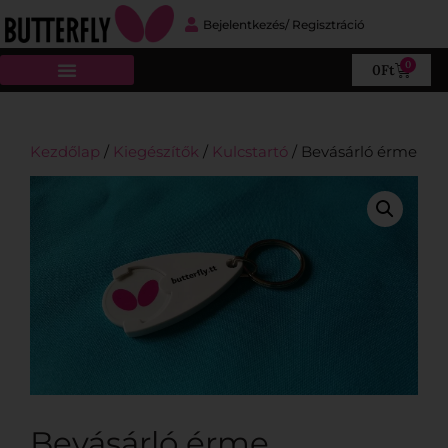
Bejelentkezés/ Regisztráció
0
0
Ft
Kezdőlap
/
Kiegészítők
/
Kulcstartó
/ Bevásárló érme
Bevásárló érme