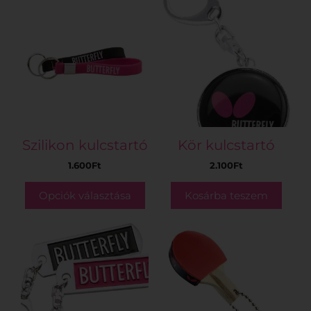
Szilikon kulcstartó
Kör kulcstartó
1.600
Ft
2.100
Ft
Opciók választása
Kosárba teszem