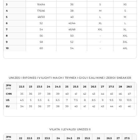
3
164/44
36
S
XS
4
176/46
38
M
S
5
48/50
40
L
M
6
52
42/44
XL
L
7
54
46/48
XXL
XL
8
56
50
-
XXL
9
58
52
-
3XL
10
60
54
-
4XL
Méretezés LEZOLINE
UNIZES I RIFONES I VILIGHT I MACH I TRYNEX I GIGU I SALI NINE I ZEROI SNEAKER
JPN
22.5
23
23.5
24
24.5
25
25.5
26
26.5
27
27.5
28
28.5
29
(cm)
CHN
35
36
37
38
39
40
41
42
43
44
45
46
47
48
US
4.5
5
5.5
6
6.5
7
7.5
8
8.5
9
9.5
10
10.5
11
EU
34
35
36
37
38
39
40
41
42
43
44
45
46
47
Méretezés LEZOLINE
VILATA I LEVALISI UNIZES II
JPN
22
22.5
23
23.5
24
24.5
25
25.5
26
26.5
27
27.5
28
(cm)