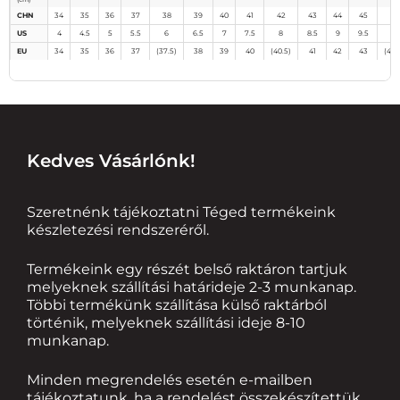
CHN
34
35
36
37
38
39
40
41
42
43
44
45
46
US
4
4.5
5
5.5
6
6.5
7
7.5
8
8.5
9
9.5
10
EU
34
35
36
37
(37.5)
38
39
40
(40.5)
41
42
43
(43.
Kedves Vásárlónk!
Szeretnénk tájékoztatni Téged termékeink
készletezési rendszeréről.
Termékeink egy részét belső raktáron tartjuk
melyeknek szállítási határideje 2-3 munkanap.
Többi termékünk szállítása külső raktárból
történik, melyeknek szállítási ideje 8-10
munkanap.
Minden megrendelés esetén e-mailben
tájékoztatunk, ha a rendelést összekészítettük