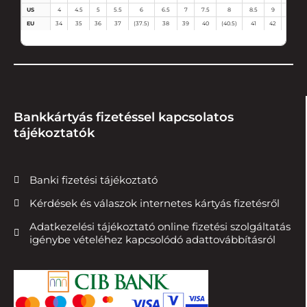
US
4
4.5
5
5.5
6
6.5
7
7.5
8
8.5
9
9.5
EU
34
35
36
37
(37.5)
38
39
40
(40.5)
41
42
43
Bankkártyás fizetéssel kapcsolatos
tájékoztatók
Banki fizetési tájékoztató
Kérdések és válaszok internetes kártyás fizetésről
Adatkezelési tájékoztató online fizetési szolgáltatás
igénybe vételéhez kapcsolódó adattovábbításról