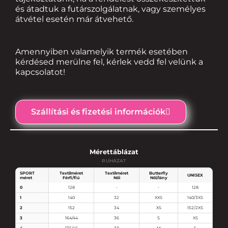
és átadtuk a futárszolgálatnak, vagy személyes
átvétel esetén már átvehető.
Amennyiben valamelyik termék esetében
kérdésed merülne fel, kérlek vedd fel velünk a
kapcsolatot!
Szállítási és fizetési információk
Mérettáblázat
RUHÁZAT
SPORT
Textilméret
Textilméret
Butterfly
UNISEX
méret
Férfi/fiú
Női
Női/lány
0
128
-
-
128
1
140
32
XXS
140/3XS
2
152
34
XS
152/2XS
3
164/44
36
S
XS
4
176/46
38
M
S