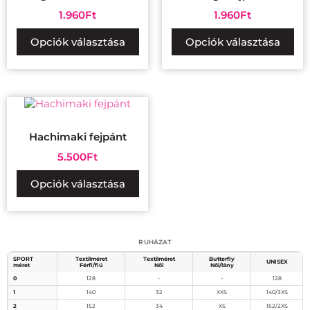
1.960
Ft
1.960
Ft
Opciók választása
Opciók választása
Hachimaki fejpánt
5.500
Ft
Opciók választása
Mérettáblázat
RUHÁZAT
SPORT
Textilméret
Textilméret
Butterfly
UNISEX
méret
Férfi/fiú
Női
Női/lány
0
128
-
-
128
1
140
32
XXS
140/3XS
2
152
34
XS
152/2XS