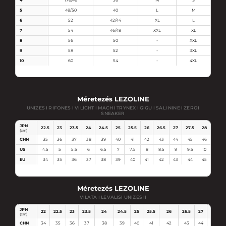
5
48/50
40
L
M
6
52
42/44
XL
L
7
54
46/48
XXL
XL
8
56
50
-
XXL
9
58
52
-
3XL
10
60
54
-
4XL
Méretezés LEZOLINE
UNIZES I RIFONES I VILIGHT I MACH I TRYNEX I GIGU I SALI NINE I ZEROI
SNEAKER
JPN
22.5
23
23.5
24
24.5
25
25.5
26
26.5
27
27.5
28
28.5
(cm)
CHN
35
36
37
38
39
40
41
42
43
44
45
46
47
US
4.5
5
5.5
6
6.5
7
7.5
8
8.5
9
9.5
10
10.5
EU
34
35
36
37
38
39
40
41
42
43
44
45
46
Méretezés LEZOLINE
VILATA I LEVALISI UNIZES II
JPN
22
22.5
23
23.5
24
24.5
25
25.5
26
26.5
27
27.5
(cm)
CHN
34
35
36
37
38
39
40
41
42
43
44
45