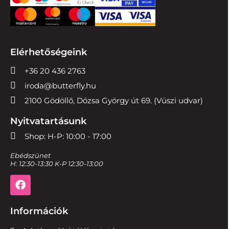
Elérhetőségeink
+36 20 436 2763
iroda@butterfly.hu
2100 Gödöllő, Dózsa György út 69. (Vüszi udvar)
Nyitvatartásunk
Shop: H-P: 10:00 - 17:00
Ebédszünet
H: 12:30-13:30 K-P 12:30-13:00
Információk