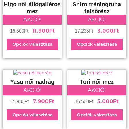
Higo női állógalléros
Shiro tréningruha
mez
felsőrész
AKCIÓ!
AKCIÓ!
11.900
Ft
3.000
Ft
18.500
Ft
17.235
Ft
Opciók választása
Opciók választása
Yasu női nadrág
Tori női mez
AKCIÓ!
AKCIÓ!
7.900
Ft
5.000
Ft
15.980
Ft
16.500
Ft
Opciók választása
Opciók választása