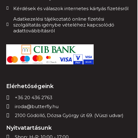
Kérdések és válaszok internetes kártyás fizetésről
Adatkezelési tájékoztató online fizetési
szolgáltatás igénybe vételéhez kapcsolódó
adattovábbításról
Elérhetőségeink
+36 20 436 2763
iroda@butterfly.hu
2100 Gödöllő, Dózsa György út 69. (Vüszi udvar)
Nyitvatartásunk
Shop: H-P: 10:00 - 17:00