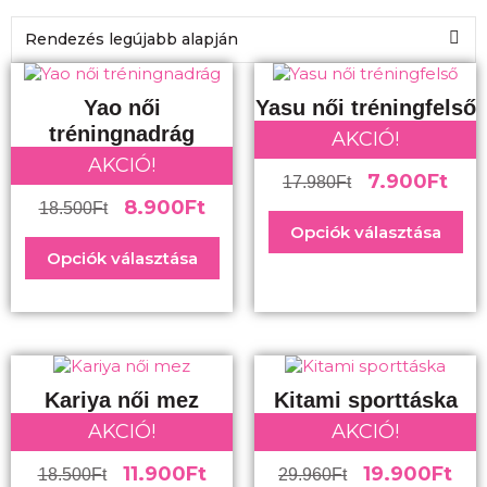
Yao női
Yasu női tréningfelső
tréningnadrág
AKCIÓ!
AKCIÓ!
7.900
Ft
17.980
Ft
8.900
Ft
18.500
Ft
Opciók választása
Opciók választása
Kariya női mez
Kitami sporttáska
AKCIÓ!
AKCIÓ!
11.900
Ft
19.900
Ft
18.500
Ft
29.960
Ft