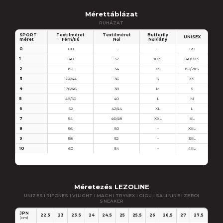
Mérettáblázat
RUHÁZAT
SPORT
Textilméret
Textilméret
Butterfly
UNISEX
méret
Férfi/fiú
Női
Női/lány
0
128
-
-
128
1
140
32
XXS
140/3XS
2
152
34
XS
152/2XS
3
164/44
36
S
XS
4
176/46
38
M
S
5
48/50
40
L
M
6
52
42/44
XL
L
7
54
46/48
XXL
XL
8
56
50
-
XXL
9
58
52
-
3XL
10
60
54
-
4XL
Méretezés LEZOLINE
UNIZES I RIFONES I VILIGHT I MACH I TRYNEX I GIGU I SALI NINE I ZEROI
SNEAKER
JPN
22.5
23
23.5
24
24.5
25
25.5
26
26.5
27
27.5
28
(cm)