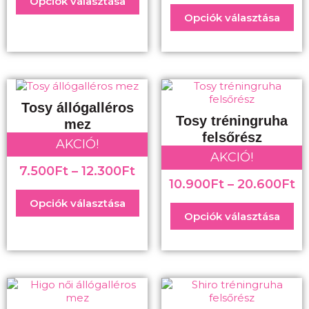
Opciók választása
Opciók választása
Tosy állógalléros
Tosy tréningruha
mez
felsőrész
AKCIÓ!
AKCIÓ!
7.500
Ft
–
12.300
Ft
10.900
Ft
–
20.600
Ft
Opciók választása
Opciók választása