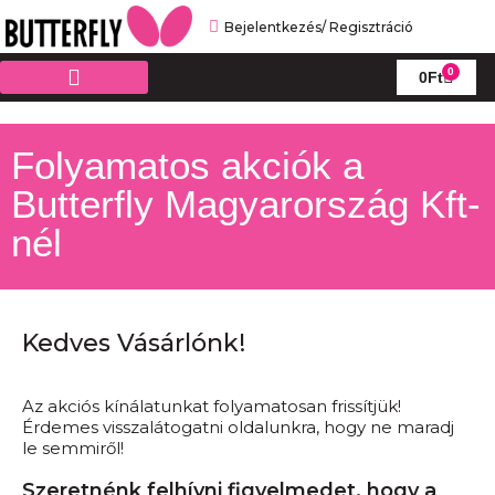
Bejelentkezés/ Regisztráció
0
0
Ft
Online katalógus
Butterfly Pingpong Suli
Folyamatos akciók a
Butterfly Magyarország Kft-
nél
Kedves Vásárlónk!
Az akciós kínálatunkat folyamatosan frissítjük!
Érdemes visszalátogatni oldalunkra, hogy ne maradj
le semmiről!
Szeretnénk felhívni figyelmedet, hogy a