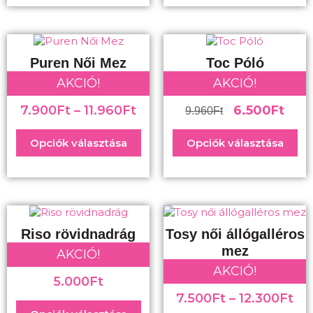
Puren Női Mez
Toc Póló
AKCIÓ!
AKCIÓ!
7.900
Ft
–
11.960
Ft
6.500
Ft
9.960
Ft
Opciók választása
Opciók választása
Riso rövidnadrág
Tosy női állógalléros
mez
AKCIÓ!
AKCIÓ!
5.000
Ft
7.500
Ft
–
12.300
Ft