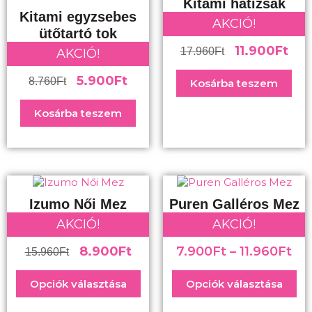
Kitami hátizsák
Kitami egyzsebes
AKCIÓ!
ütőtartó tok
11.900
Ft
17.960
Ft
AKCIÓ!
5.900
Ft
8.760
Ft
Kosárba teszem
Kosárba teszem
Izumo Női Mez
Puren Galléros Mez
AKCIÓ!
AKCIÓ!
8.900
Ft
7.900
Ft
–
11.960
Ft
15.960
Ft
Opciók választása
Opciók választása