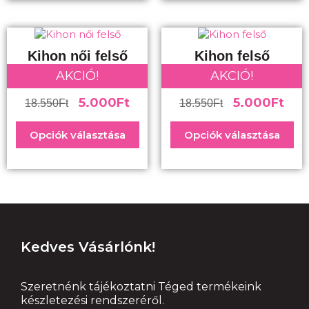
Kihon női felső
Kihon felső
AKCIÓ!
AKCIÓ!
5.000
Ft
5.000
Ft
18.550
Ft
18.550
Ft
Opciók választása
Opciók választása
Kedves Vásárlónk!
Szeretnénk tájékoztatni Téged termékeink
készletezési rendszeréről.