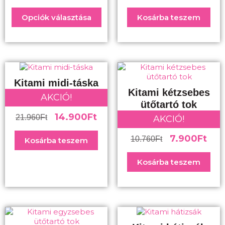
Opciók választása
Kosárba teszem
Kitami midi-táska
Kitami kétzsebes
AKCIÓ!
ütőtartó tok
14.900
Ft
21.960
Ft
AKCIÓ!
7.900
Ft
10.760
Ft
Kosárba teszem
Kosárba teszem