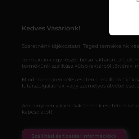
E
Kedves Vásárlónk!
Szeretnénk tájékoztatni Téged termékeink kész
Termékeink egy részét belső raktáron tartjuk m
termékünk szállítása külső raktárból történik, 
Minden megrendelés esetén e-mailben tájékozt
futárszolgálatnak, vagy személyes átvétel ese
Amennyiben valamelyik termék esetében kérdés
kapcsolatot!
Szállítási és fizetési információk