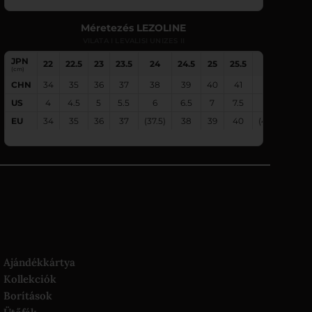
Méretezés LEZOLINE
VILATA I LEVALISI UNIZES II
JPN
22
22.5
23
23.5
24
24.5
25
25.5
26
26.5
(cm)
CHN
34
35
36
37
38
39
40
41
42
43
US
4
4.5
5
5.5
6
6.5
7
7.5
8
8.5
EU
34
35
36
37
(37.5)
38
39
40
(40.5)
41
Ajándékkártya
Kollekciók
Borítások