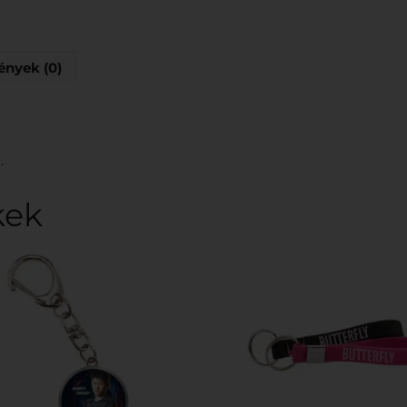
nyek (0)
.
kek