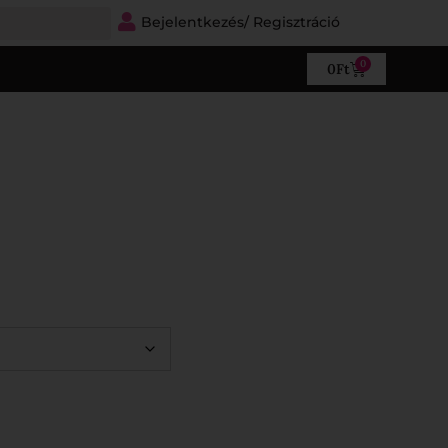
Bejelentkezés/ Regisztráció
0
0
Ft