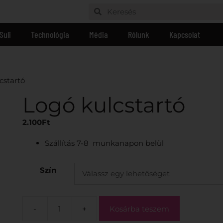
Suli
Technológia
Média
Rólunk
Kapcsolat
cstartó
Logó kulcstartó
2.100
Ft
Szállítás 7-8 munkanapon belül
Szín
-
+
Kosárba teszem