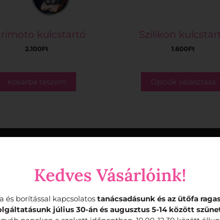
rimoto kulcstartó
Szilikon kulcstar
2.100
Ft
1.600
Ft
Kosárba teszem
Opciók választása
Kedves Vásárlóink!
a és borítással kapcsolatos
tanácsadásunk és az ütőfa raga
olgáltatásunk július 30-án és augusztus 5-14 között szünet