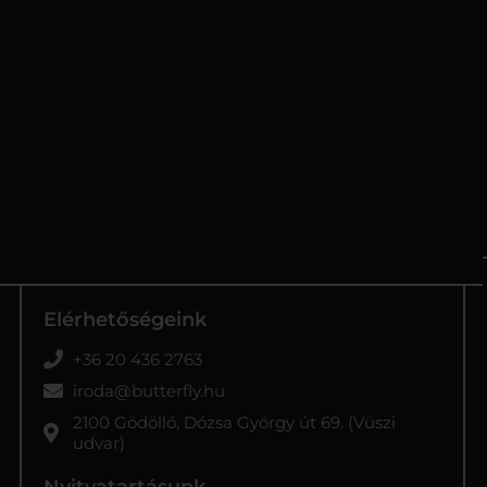
Elérhetőségeink
+36 20 436 2763
iroda@butterfly.hu
2100 Gödöllő, Dózsa György út 69. (Vüszi
udvar)
Nyitvatartásunk