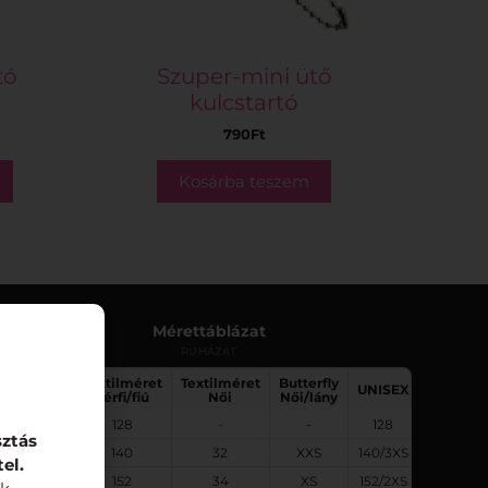
tó
Szuper-mini ütő
kulcstartó
790
Ft
Kosárba teszem
Mérettáblázat
RUHÁZAT
SPORT
Textilméret
Textilméret
Butterfly
UNISEX
méret
Férfi/fiú
Női
Női/lány
0
128
-
-
128
sztás
1
140
32
XXS
140/3XS
el.
2
152
34
XS
152/2XS