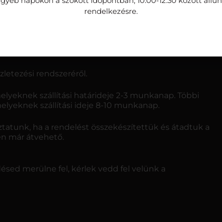
gyéb napokon a szokott időpontban, 10.00-12.30 között állu
rendelkezésre.
letezési rendszeréről.
elyeknek szállítási határideje 2-3 munkanap. Többi
melyeknek szállítási ideje 8-10 munkanap.
atunk, ha a rendelést összekészítettük és átadtuk a
tén már átvehető.
ed merülne fel, kérlek vedd fel velünk a