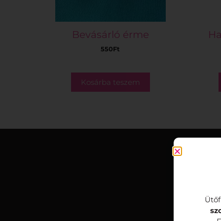
Bevásárló érme
Ha
550
Ft
Kosárba teszem
Ütőf
sz