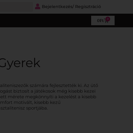
Bejelentkezés/ Regisztráció
0
0
Ft
 Gyerek
ztaliteniszezők számára fejlesztették ki. Az ütő
ogást biztosít a játékosok még kisebb kezei
tett mérete megkönnyíti a kezelést a kisebb
mfort motivált, kisebb kezű
sztalitenisz sportjába.