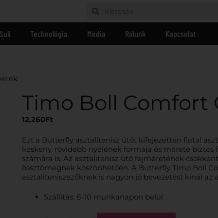
Suli
Technológia
Média
Rólunk
Kapcsolat
yerek
Timo Boll Comfort
12.260
Ft
Ezt a Butterfly asztalitenisz ütőt kifejezetten fiatal as
keskeny, rövidebb nyélének formája és mérete biztos f
számára is. Az asztalitenisz ütő fejméretének csökken
össztömegnek köszönhetően. A Butterfly Timo Boll Co
asztaliteniszezőknek is nagyon jó bevezetést kínál az a
Szállítás: 8-10 munkanapon belül