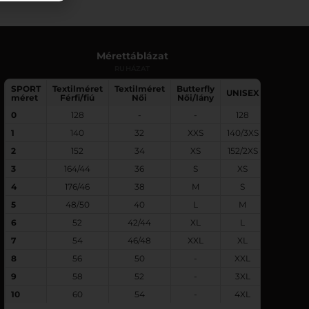
Mérettáblázat
RUHÁZAT
SPORT
Textilméret
Textilméret
Butterfly
UNISEX
méret
Férfi/fiú
Női
Női/lány
0
128
-
-
128
1
140
32
XXS
140/3XS
2
152
34
XS
152/2XS
3
164/44
36
S
XS
4
176/46
38
M
S
5
48/50
40
L
M
6
52
42/44
XL
L
7
54
46/48
XXL
XL
8
56
50
-
XXL
9
58
52
-
3XL
10
60
54
-
4XL