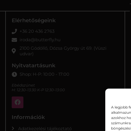
Elérhetőségeink
+36 20 436 2763
iroda@butterfly.hu
2100 Gödöllő, Dózsa György út 69. (Vüszi
udvar)
Nyitvatartásunk
Shop: H-P: 10:00 - 17:00
Ebédszünet
H: 12:30-13:30 K-P 12:30-13:00
A legjobb f
alkalmazun
Információk
azokhoz hoz
számunkra, 
Adatkezelési tájékoztató
böngészési 