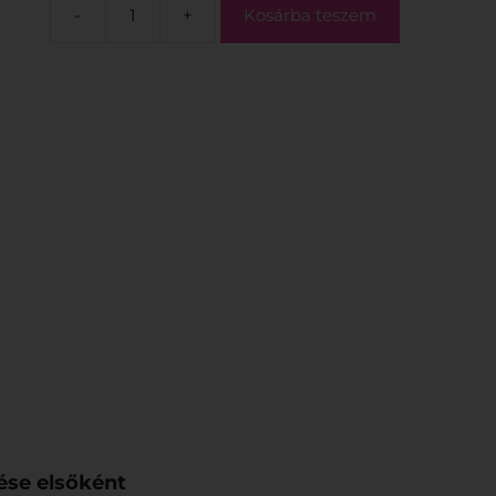
-
+
Kosárba teszem
ése elsőként