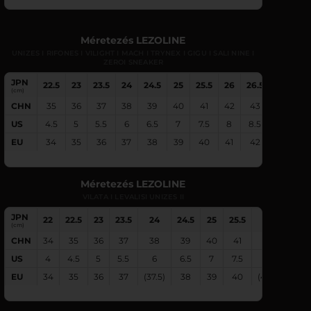
Méretezés LEZOLINE
UNIZES I RIFONES I VILIGHT I MACH I TRYNEX I GIGU I SALI NINE I
ZEROI SNEAKER
JPN
22.5
23
23.5
24
24.5
25
25.5
26
26.5
27
27.
(cm)
CHN
35
36
37
38
39
40
41
42
43
44
4
US
4.5
5
5.5
6
6.5
7
7.5
8
8.5
9
9.
EU
34
35
36
37
38
39
40
41
42
43
4
Méretezés LEZOLINE
VILATA I LEVALISI UNIZES II
JPN
22
22.5
23
23.5
24
24.5
25
25.5
26
26.5
(cm)
CHN
34
35
36
37
38
39
40
41
42
43
US
4
4.5
5
5.5
6
6.5
7
7.5
8
8.5
EU
34
35
36
37
(37.5)
38
39
40
(40.5)
41