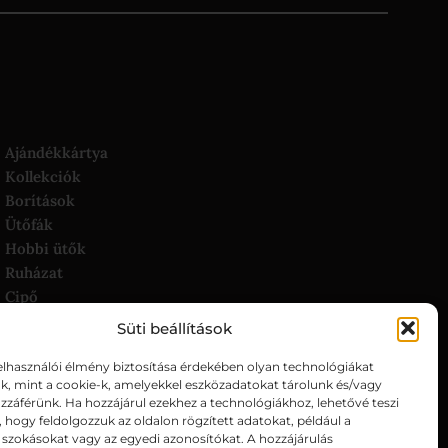
Ajándékkártya
Kollekciók
Borítások
Ütőfák
Hobbi ütők
Ruházat
Cipő
Táskák és ütőtokok
Süti beállítások
Asztalok és tartozékok
elhasználói élmény biztosítása érdekében olyan technológiákat
Adogatógépek
k, mint a cookie-k, amelyekkel eszközadatokat tárolunk és/vagy
Könyv
záférünk. Ha hozzájárul ezekhez a technológiákhoz, lehetővé teszi
Kiegészítők
hogy feldolgozzuk az oldalon rögzített adatokat, például a
szokásokat vagy az egyedi azonosítókat. A hozzájárulás
Akciós termékek