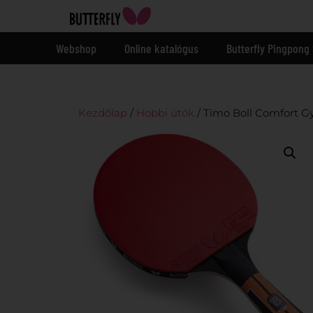
Webshop
Online katalógus
Butterfly Pingpong 
Kezdőlap
/
Hobbi ütők
/ Timo Boll Comfort G