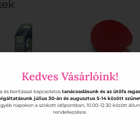
kek
Kedves Vásárlóink!
lágító labda (3 db-
Butterfly Champ
a és borítással kapcsolatos
tanácsadásunk és az ütőfa raga
olgáltatásunk július 30-án és augusztus 5-14 között szünet
os kiszerelés)
ütő
gyéb napokon a szokott időpontban, 10.00-12.30 között állu
2.200
Ft
15.960
Ft
rendelkezésre.
Kosárba teszem
Kosárba teszem