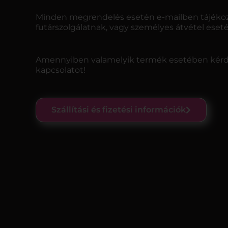
Minden megrendelés esetén e-mailben tájékozt
futárszolgálatnak, vagy személyes átvétel ese
Amennyiben valamelyik termék esetében kérdés
kapcsolatot!
Szállítási és fizetési információk