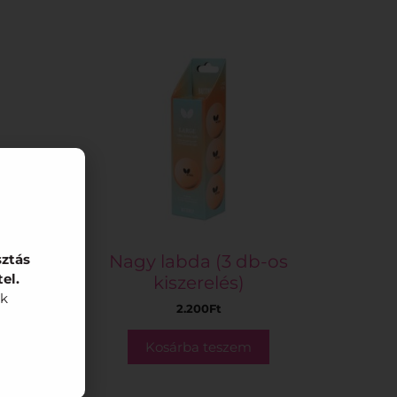
ion
Nagy labda (3 db-os
sztás
el.
kiszerelés)
nk
2.200
Ft
Kosárba teszem