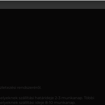
letezési rendszeréről.
elyeknek szállítási határideje 2-3 munkanap. Többi
melyeknek szállítási ideje 8-10 munkanap.