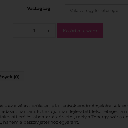
Vastagság
-
+
Kosárba teszem
nyek (0)
 – ez a válasz született a kutatások eredményeként. A kise
dásait hárítani. Ezt az újonnan fejlesztett felső réteget, a 
fokozott erő és labdatartási érzetet, mely a Tenergy széria eg
v, hanem a passzív játékhoz egyaránt.