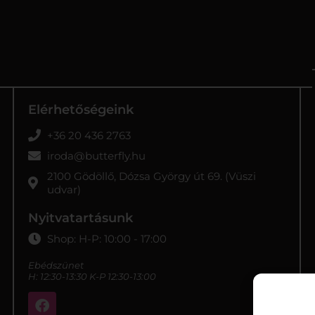
Elérhetőségeink
+36 20 436 2763
iroda@butterfly.hu
2100 Gödöllő, Dózsa György út 69. (Vüszi
udvar)
Nyitvatartásunk
Shop: H-P: 10:00 - 17:00
Ebédszünet
H: 12:30-13:30 K-P 12:30-13:00