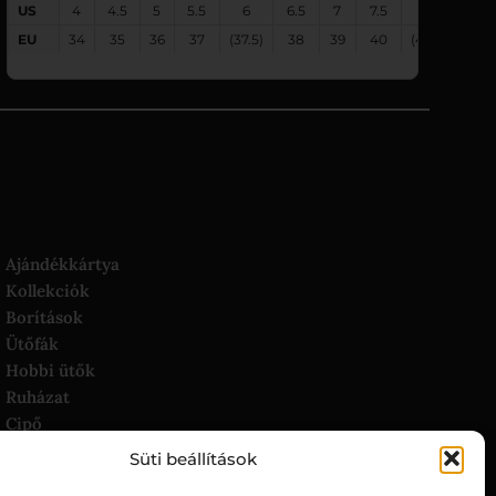
US
4
4.5
5
5.5
6
6.5
7
7.5
8
8.5
EU
34
35
36
37
(37.5)
38
39
40
(40.5)
41
Ajándékkártya
Kollekciók
Borítások
Ütőfák
Hobbi ütők
Ruházat
Cipő
Táskák és ütőtokok
Süti beállítások
Asztalok és tartozékok