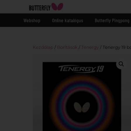
Webshop
Online katalógus
Butterfly Pingpong 
Kezdőlap
/
Borítások
/
Tenergy
/ Tenergy 19 bo