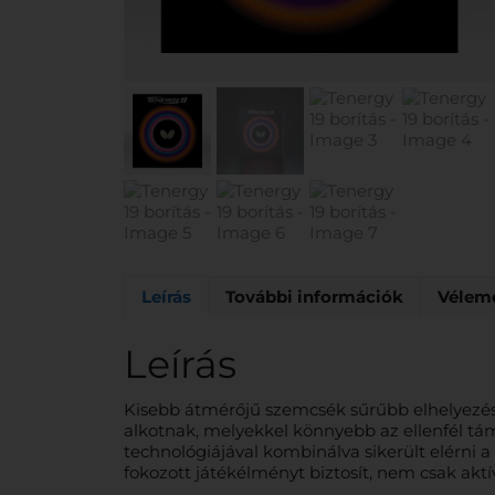
Leírás
További információk
Vélemé
Leírás
Kisebb átmérőjű szemcsék sűrűbb elhelyezése
alkotnak, melyekkel könnyebb az ellenfél táma
technológiájával kombinálva sikerült elérni a 
fokozott játékélményt biztosít, nem csak aktí