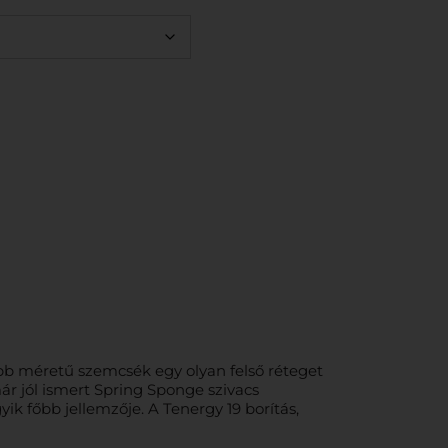
bb méretű szemcsék egy olyan felső réteget
már jól ismert Spring Sponge szivacs
yik főbb jellemzője. A Tenergy 19 borítás,