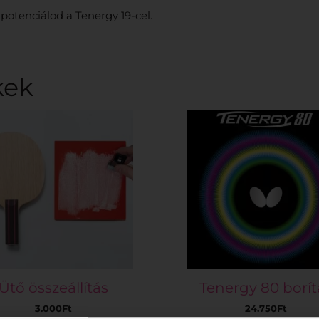
 potenciálod a Tenergy 19-cel.
kek
Ütő összeállítás
Tenergy 80 borít
3.000
Ft
24.750
Ft