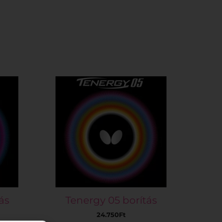
ás
Tenergy 05 borítás
24.750
Ft