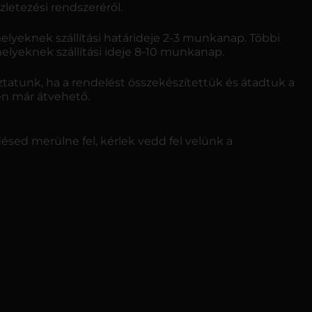
letezési rendszeréről.
elyeknek szállítási határideje 2-3 munkanap. Többi
melyeknek szállítási ideje 8-10 munkanap.
atunk, ha a rendelést összekészítettük és átadtuk a
tén már átvehető.
ed merülne fel, kérlek vedd fel velünk a