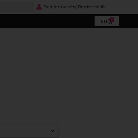
Bejelentkezés/ Regisztráció
0
0
Ft