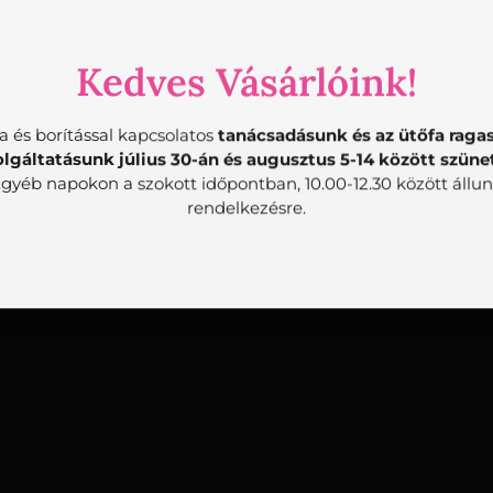
Kosárba teszem
Opciók választása
Kedves Vásárlóink!
a és borítással kapcsolatos
tanácsadásunk és az ütőfa raga
olgáltatásunk július 30-án és augusztus 5-14 között szünet
gyéb napokon a szokott időpontban, 10.00-12.30 között állu
rendelkezésre.