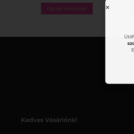
Opciók választása
Ütőf
sz
E
Kedves Vásárlónk!