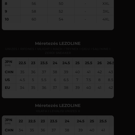
8
56
50
-
XXL
9
58
52
-
3XL
10
60
54
-
4XL
Méretezés LEZOLINE
UNIZES I RIFONES I VILIGHT I MACH I TRYNEX I GIGU I SALI NINE I
ZEROI SNEAKER
JPN
22.5
23
23.5
24
24.5
25
25.5
26
26.5
27
27.
(cm)
CHN
35
36
37
38
39
40
41
42
43
44
4
US
4.5
5
5.5
6
6.5
7
7.5
8
8.5
9
9.
EU
34
35
36
37
38
39
40
41
42
43
4
Méretezés LEZOLINE
VILATA I LEVALISI UNIZES II
JPN
22
22.5
23
23.5
24
24.5
25
25.5
26
26.5
(cm)
CHN
34
35
36
37
38
39
40
41
42
43