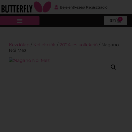
Bejelentkezés/ Regisztráció
0
0
Ft
Online katalógus
Butterfly Pingpong Suli
Kezdőlap
/
Kollekciók
/
2024-es kollekció
/ Nagano
Női Mez