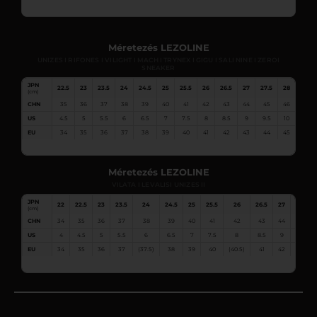
Méretezés LEZOLINE
UNIZES I RIFONES I VILIGHT I MACH I TRYNEX I GIGU I SALI NINE I ZEROI
SNEAKER
JPN
22.5
23
23.5
24
24.5
25
25.5
26
26.5
27
27.5
28
28.5
(cm)
CHN
35
36
37
38
39
40
41
42
43
44
45
46
47
US
4.5
5
5.5
6
6.5
7
7.5
8
8.5
9
9.5
10
10.5
EU
34
35
36
37
38
39
40
41
42
43
44
45
46
Méretezés LEZOLINE
VILATA I LEVALISI UNIZES II
JPN
22
22.5
23
23.5
24
24.5
25
25.5
26
26.5
27
27.5
(cm)
CHN
34
35
36
37
38
39
40
41
42
43
44
45
US
4
4.5
5
5.5
6
6.5
7
7.5
8
8.5
9
9.5
EU
34
35
36
37
(37.5)
38
39
40
(40.5)
41
42
43