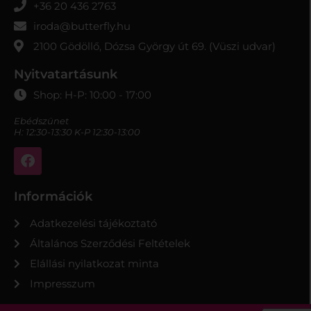
+36 20 436 2763
iroda@butterfly.hu
2100 Gödöllő, Dózsa György út 69. (Vüszi udvar)
Nyitvatartásunk
Shop: H-P: 10:00 - 17:00
Ebédszünet
H: 12:30-13:30 K-P 12:30-13:00
Információk
Adatkezelési tájékoztató
Általános Szerződési Feltételek
Elállási nyilatkozat minta
Impresszum