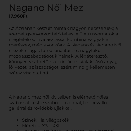
Nagano Női Mez
17.960
Ft
Az Ázsiában készült minták nagyon népszerűek; a
szemet gyönyörködtető teljes felületű nyomatok a
megfelelő színválasztással kombinálva gyakran
merészek, mégis vonzóak. A Nagano és Nagano Női
mezek magas funkcionalitást és nagyfokú
mozgásszabadságot kínálnak. A légáteresztő,
könnyen viselhető, szublimációs kialakítású anyag
jól vezeti az izzadságot, ezért mindig kellemesen
száraz viseletet ad.
–
A Nagano mez női kivitelben is elérhető nőies
szabással, testre szabott fazonnal, testhezálló
gallérral és rövidebb ujjakkal.
Színek: lila, világoskék
Méretek: XS – XXL