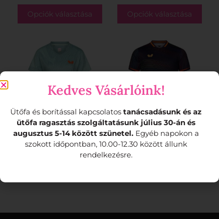
Opciók választása
Opciók választása
Kedves Vásárlóink!
Ütőfa és borítással kapcsolatos
tanácsadásunk és az
ütőfa ragasztás szolgáltatásunk július 30-án és
augusztus 5-14 között szünetel.
Egyéb napokon a
Kariya női mez
Nagano Mez
szokott időpontban, 10.00-12.30 között állunk
17.960
Ft
17.960
Ft
rendelkezésre.
Opciók választása
Opciók választása