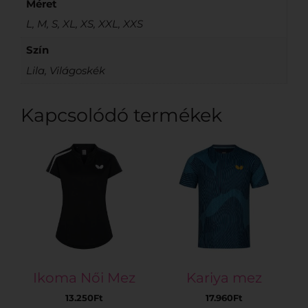
Méret
L, M, S, XL, XS, XXL, XXS
Szín
Lila, Világoskék
Kapcsolódó termékek
Ikoma Női Mez
Kariya mez
13.250
Ft
17.960
Ft