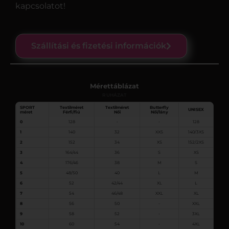
kapcsolatot!
Szállítási és fizetési információk
Mérettáblázat
RUHÁZAT
SPORT
Textilméret
Textilméret
Butterfly
UNISEX
méret
Férfi/fiú
Női
Női/lány
0
128
-
-
128
1
140
32
XXS
140/3XS
2
152
34
XS
152/2XS
3
164/44
36
S
XS
4
176/46
38
M
S
5
48/50
40
L
M
6
52
42/44
XL
L
7
54
46/48
XXL
XL
8
56
50
-
XXL
9
58
52
-
3XL
10
60
54
-
4XL