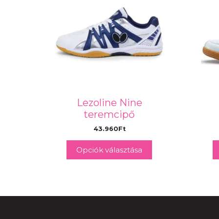
Lezoline Nine
teremcipő
43.960
Ft
Opciók választása