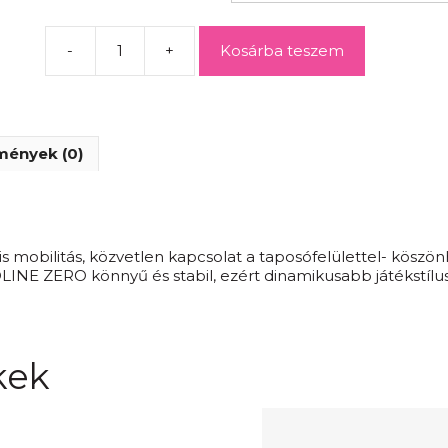
-
+
Kosárba teszem
mények (0)
s mobilitás, közvetlen kapcsolat a taposófelülettel- köszönh
ZOLINE ZERO könnyű és stabil, ezért dinamikusabb játékstílus
kek