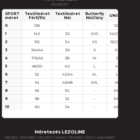
RUHÁZAT
SPORT
Textilméret
Textilméret
Butterfly
UNISEX
méret
Férfi/fiú
Női
Női/lány
0
128
-
-
128
1
140
32
XXS
140/3XS
2
152
34
XS
152/2XS
3
164/44
36
S
XS
4
176/46
38
M
S
5
48/50
40
L
M
6
52
42/44
XL
L
7
54
46/48
XXL
XL
8
56
50
-
XXL
9
58
52
-
3XL
10
60
54
-
4XL
Méretezés LEZOLINE
UNIZES I RIFONES I VILIGHT I MACH I TRYNEX I GIGU I SALI NINE I