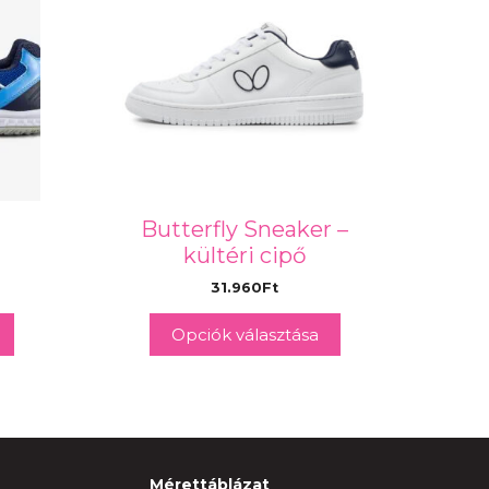
Butterfly Sneaker –
kültéri cipő
31.960
Ft
Opciók választása
Mérettáblázat