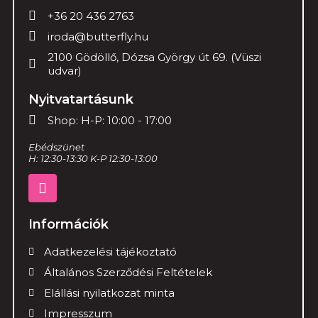
+36 20 436 2763
iroda@butterfly.hu
2100 Gödöllő, Dózsa György út 69. (Vüszi
udvar)
Nyitvatartásunk
Shop: H-P: 10:00 - 17:00
Ebédszünet
H: 12:30-13:30 K-P 12:30-13:00
Információk
Adatkezelési tájékoztató
Általános Szerződési Feltételek
Elállási nyilatkozat minta
Impresszum