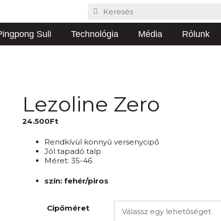
 Pingpong Suli
Technológia
Média
Rólunk
Lezoline Zero
24.500
Ft
Rendkívül könnyű versenycipő
Jól tapadó talp
Méret: 35-46
szín: fehér/piros
Cipőméret