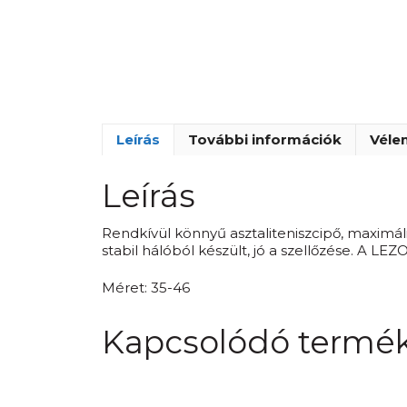
Leírás
További információk
Véle
Leírás
Rendkívül könnyű asztaliteniszcipő, maximáli
stabil hálóból készült, jó a szellőzése. A LE
Méret: 35-46
Kapcsolódó termé