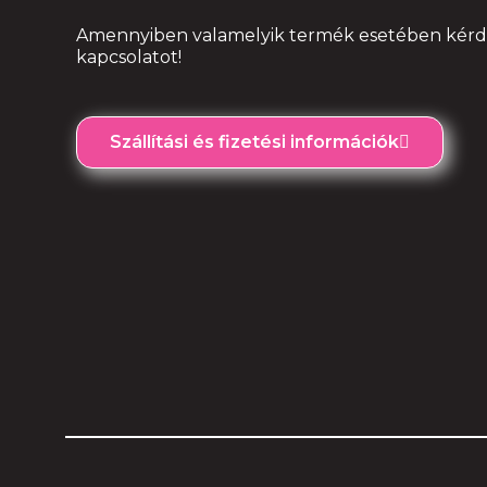
Amennyiben valamelyik termék esetében kérdés
kapcsolatot!
Szállítási és fizetési információk