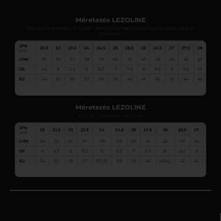
Méretezés LEZOLINE
UNIZES I RIFONES I VILIGHT I MACH I TRYNEX I GIGU I SALI NINE I ZEROI
SNEAKER
JPN
22.5
23
23.5
24
24.5
25
25.5
26
26.5
27
27.5
28
28.5
(cm)
CHN
35
36
37
38
39
40
41
42
43
44
45
46
47
US
4.5
5
5.5
6
6.5
7
7.5
8
8.5
9
9.5
10
10.5
EU
34
35
36
37
38
39
40
41
42
43
44
45
46
Méretezés LEZOLINE
VILATA I LEVALISI UNIZES II
JPN
22
22.5
23
23.5
24
24.5
25
25.5
26
26.5
27
27.5
(cm)
CHN
34
35
36
37
38
39
40
41
42
43
44
45
US
4
4.5
5
5.5
6
6.5
7
7.5
8
8.5
9
9.5
EU
34
35
36
37
(37.5)
38
39
40
(40.5)
41
42
43