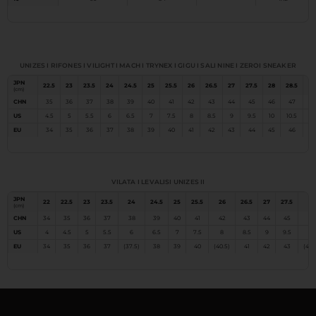
Méretezés LEZOLINE
UNIZES I RIFONES I VILIGHT I MACH I TRYNEX I GIGU I SALI NINE I ZEROI SNEAKER
JPN
22.5
23
23.5
24
24.5
25
25.5
26
26.5
27
27.5
28
28.5
29
(cm)
CHN
35
36
37
38
39
40
41
42
43
44
45
46
47
48
US
4.5
5
5.5
6
6.5
7
7.5
8
8.5
9
9.5
10
10.5
11
EU
34
35
36
37
38
39
40
41
42
43
44
45
46
47
Méretezés LEZOLINE
VILATA I LEVALISI UNIZES II
JPN
22
22.5
23
23.5
24
24.5
25
25.5
26
26.5
27
27.5
28
(cm)
CHN
34
35
36
37
38
39
40
41
42
43
44
45
46
US
4
4.5
5
5.5
6
6.5
7
7.5
8
8.5
9
9.5
10
EU
34
35
36
37
(37.5)
38
39
40
(40.5)
41
42
43
(43.