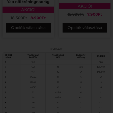
Yao női tréningnadrág
AKCIÓ!
AKCIÓ!
15.980
Ft
7.900
Ft
18.500
Ft
8.900
Ft
Opciók választása
Opciók választása
Mérettáblázat
RUHÁZAT
SPORT
Textilméret
Textilméret
Butterfly
UNISEX
méret
Férfi/fiú
Női
Női/lány
0
128
-
-
128
1
140
32
XXS
140/3XS
2
152
34
XS
152/2XS
3
164/44
36
S
XS
4
176/46
38
M
S
5
48/50
40
L
M
6
52
42/44
XL
L
7
54
46/48
XXL
XL
8
56
50
-
XXL
9
58
52
-
3XL
10
60
54
-
4XL