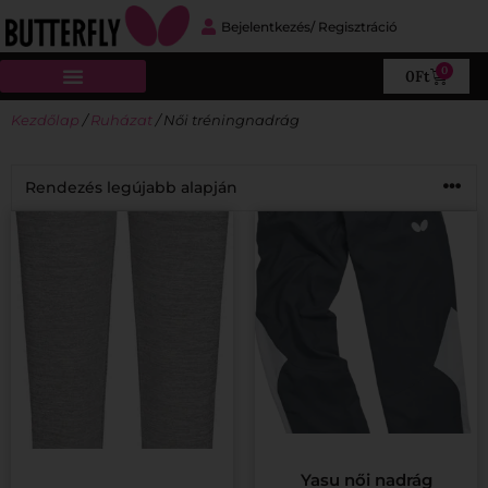
Bejelentkezés/ Regisztráció
0
0
Ft
Online katalógus
Butterfly Pingpong Suli
Kezdőlap
/
Ruházat
/ Női tréningnadrág
Yasu női nadrág